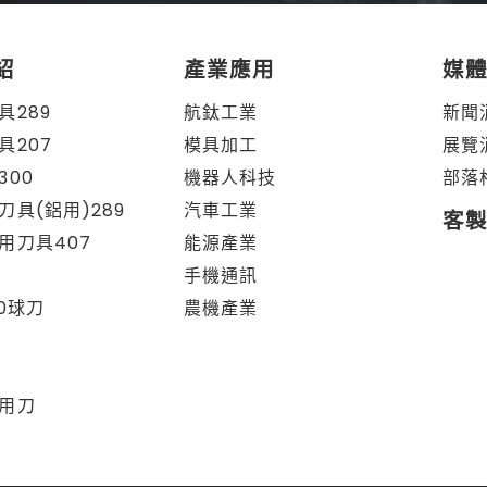
紹
產業應用
媒
具289
航鈦工業
新聞
具207
模具加工
展覽
300
機器人科技
部落
刀具(鋁用)289
汽車工業
客
用刀具407
能源產業
手機通訊
80球刀
農機產業
用刀