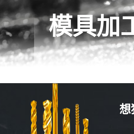
模具加
想