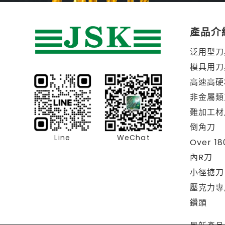
產品介
泛用型刀
模具用刀
高速高硬
非金屬類
難加工材
倒角刀
Line
WeChat
Over 1
內R刀
小徑搪刀
壓克力專
鑽頭