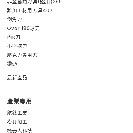
非金屬類刀具(鋁用)289
難加工材用刀具407
倒角刀
Over 180球刀
內R刀
小徑搪刀
壓克力專用刀
鑽頭
最新產品
產業應用
航鈦工業
模具加工
機器人科技