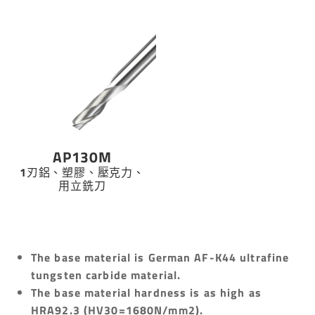
AP130M
1刃鋁、塑膠、壓克力、
用立銑刀
The base material is German AF-K44 ultrafine
tungsten carbide material.
The base material hardness is as high as
HRA92.3 (HV30=1680N/mm2).