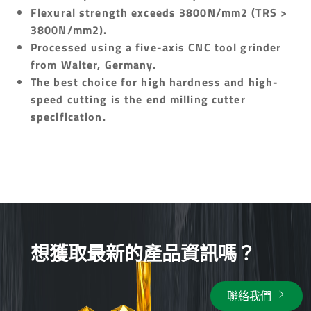
Flexural strength exceeds 3800N/mm2 (TRS >
3800N/mm2).
Processed using a five-axis CNC tool grinder
from Walter, Germany.
The best choice for high hardness and high-
speed cutting is the end milling cutter
specification.
想獲取最新的產品資訊嗎？
聯絡我們