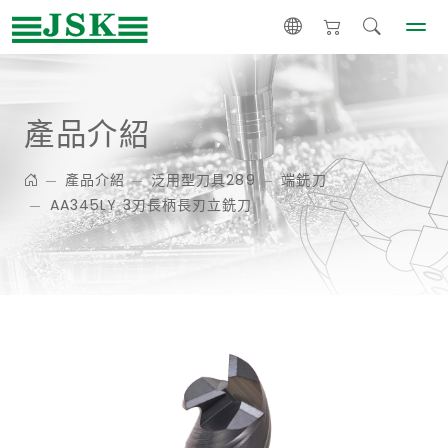
產品介紹
產品介紹
泛用型刀具289
端銑刀
AA345LY 3刃長柄長刃立銑刀