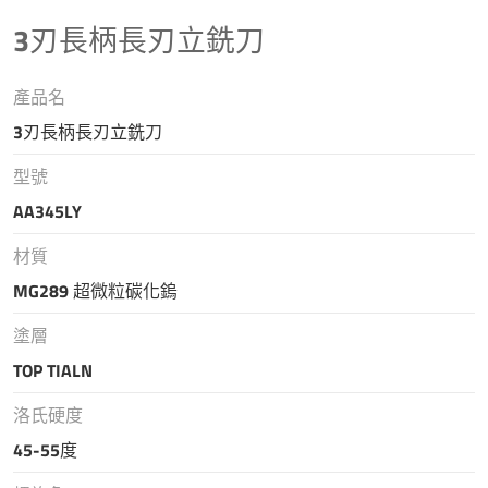
3刃長柄長刃立銑刀
產品名
3刃長柄長刃立銑刀
型號
AA345LY
材質
MG289 超微粒碳化鎢
塗層
TOP TIALN
洛氏硬度
45-55度