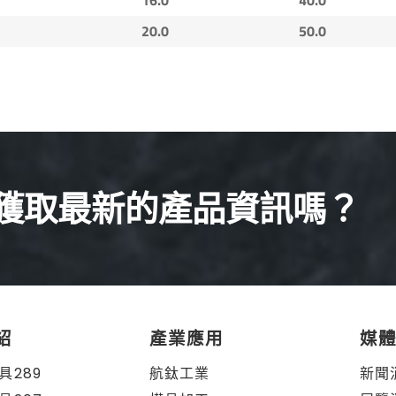
20.0
50.0
獲取最新的產品資訊嗎？
紹
產業應用
媒
具289
航鈦工業
新聞