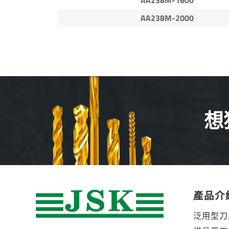
AA238M-2000
想
產品介
泛用型刀