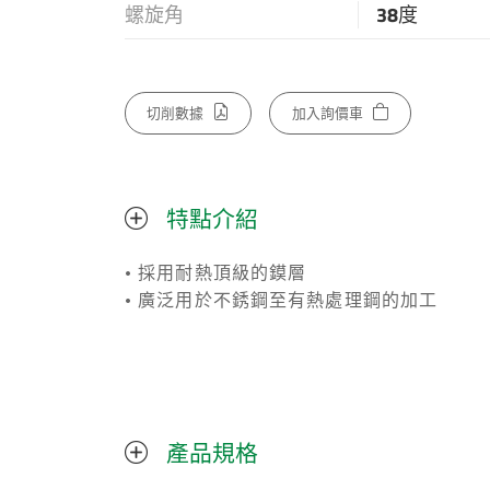
螺旋角
38度
切削數據
加入詢價車
特點介紹
• 採用耐熱頂級的鏌層
• 廣泛用於不銹鋼至有熱處理鋼的加工
產品規格