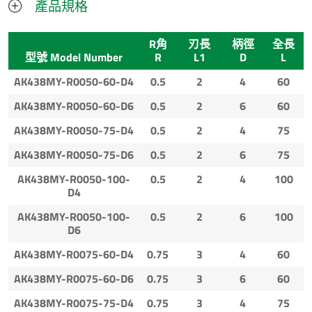
產品規格
R角
刃長
柄徑
全長
型號 Model Number
R
L1
D
L
AK438MY-R0050-60-D4
0.5
2
4
60
AK438MY-R0050-60-D6
0.5
2
6
60
AK438MY-R0050-75-D4
0.5
2
4
75
AK438MY-R0050-75-D6
0.5
2
6
75
AK438MY-R0050-100-
0.5
2
4
100
D4
AK438MY-R0050-100-
0.5
2
6
100
D6
AK438MY-R0075-60-D4
0.75
3
4
60
AK438MY-R0075-60-D6
0.75
3
6
60
AK438MY-R0075-75-D4
0.75
3
4
75