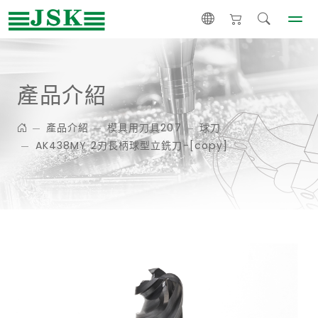
產品介紹
產品介紹
模具用刀具207
球刀
AK438MY 2刃長柄球型立銑刀-[copy]