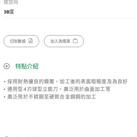
螺旋角
38度
切削數據
加入詢價車
特點介紹
• 採用耐熱優良的鏌層，加工後的表面粗糙度及為良好
• 通用型4刃球型立銑刀，廣泛用於曲面加工等
• 廣泛用於不銹鋼至硬質合金鋼鋼的加工