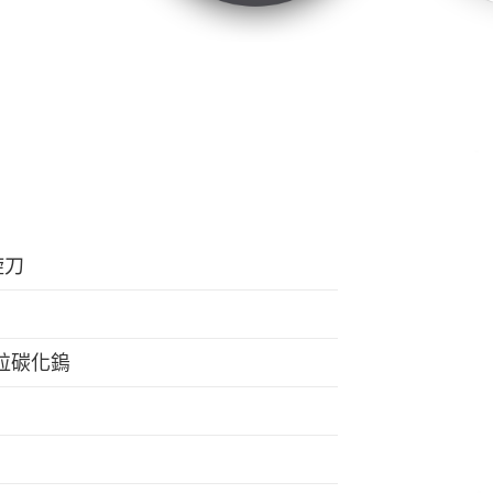
旋刀
微粒碳化鎢