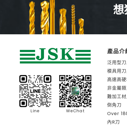
想
產品介
泛用型刀
模具用刀
高速高硬
非金屬類
難加工材
倒角刀
Line
WeChat
Over 1
內R刀