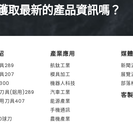
獲取最新的產品資訊嗎？
紹
產業應用
媒
具289
航鈦工業
新聞
具207
模具加工
展覽
300
機器人科技
部落
刀具(鋁用)289
汽車工業
客
用刀具407
能源產業
手機通訊
80球刀
農機產業