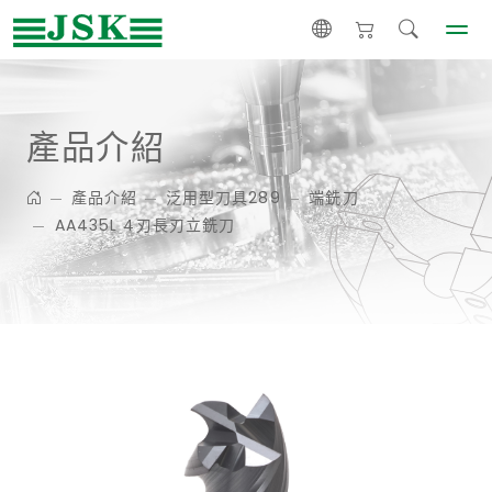
產品介紹
產品介紹
泛用型刀具289
端銑刀
AA435L 4刃長刃立銑刀