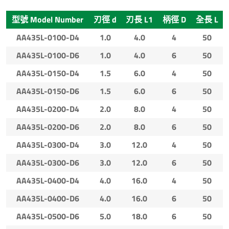
型號 Model Number
刃徑 d
刃長 L1
柄徑 D
全長 L
AA435L-0100-D4
1.0
4.0
4
50
AA435L-0100-D6
1.0
4.0
6
50
AA435L-0150-D4
1.5
6.0
4
50
AA435L-0150-D6
1.5
6.0
6
50
AA435L-0200-D4
2.0
8.0
4
50
AA435L-0200-D6
2.0
8.0
6
50
AA435L-0300-D4
3.0
12.0
4
50
AA435L-0300-D6
3.0
12.0
6
50
AA435L-0400-D4
4.0
16.0
4
50
AA435L-0400-D6
4.0
16.0
6
50
AA435L-0500-D6
5.0
18.0
6
50