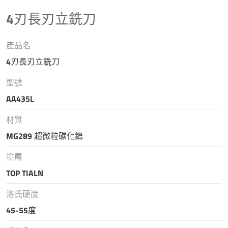
4刃長刃立銑刀
產品名
4刃長刃立銑刀
型號
AA435L
材質
MG289 超微粒碳化鎢
塗層
TOP TIALN
洛氏硬度
45-55度