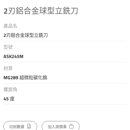
2刃鋁合金球型立銑刀
產品名
2刃鋁合金球型立銑刀
型號
ASK245M
材質
MG289 超微粒碳化鎢
螺旋角
45 度
切削數據
加入詢價車