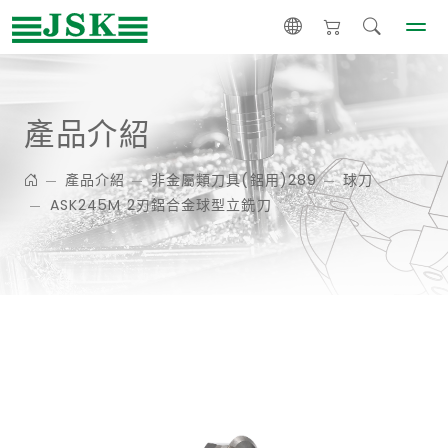
產品介紹
產品介紹
非金屬類刀具(鋁用)289
球刀
ASK245M 2刃鋁合金球型立銑刀