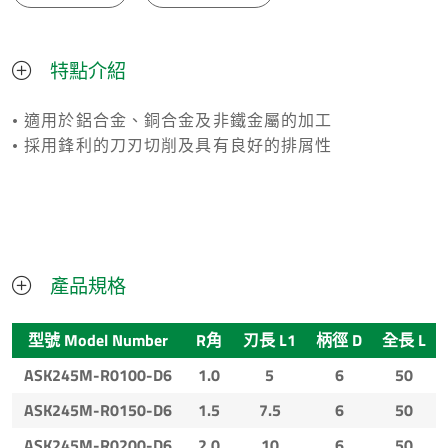
特點介紹
• 適用於鋁合金、銅合金及非鐵金屬的加工
• 採用鋒利的刀刃切削及具有良好的排屑性
產品規格
型號 Model Number
R角
刃長 L1
柄徑 D
全長 L
ASK245M-R0100-D6
1.0
5
6
50
ASK245M-R0150-D6
1.5
7.5
6
50
ASK245M-R0200-D6
2.0
10
6
50