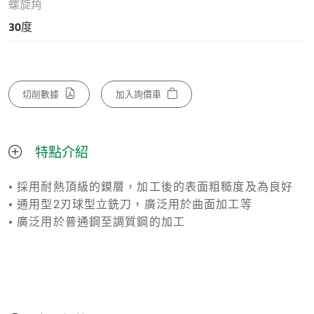
螺旋角
30度
切削數據
加入詢價車
特點介紹
• 採用耐熱頂級的鏌層，加工後的表面粗糙度及為良好
• 通用型2刃球型立銑刀，廣泛用於曲面加工等
• 廣泛用於普通鋼至調質鋼的加工