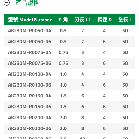
產品規格
型號 Model Number
R 角
刃長 L1
柄徑 D
全長 L
AK230M-R0050-D4
0.5
2
4
50
AK230M-R0050-D6
0.5
2
6
50
AK230M-R0075-D4
0.75
3
4
50
AK230M-R0075-D6
0.75
3
6
50
AK230M-R0100-D4
1.0
4
4
50
AK230M-R0100-D6
1.0
4
6
50
AK230M-R0150-D4
1.5
6
4
50
AK230M-R0150-D6
1.5
6
6
50
AK230M-R0200-D4
2.0
8
4
50
AK230M-R0200-D6
2.0
8
6
50
AK230M-R0250-D6
2.5
10
6
50