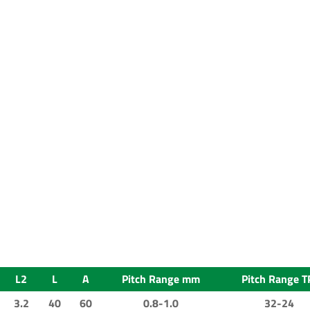
L2
L
A
Pitch Range mm
Pitch Range T
3.2
40
60
0.8-1.0
32-24