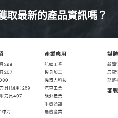
獲取最新的產品資訊嗎？
紹
產業應用
媒
具289
航鈦工業
新聞
具207
模具加工
展覽
300
機器人科技
部落
刀具(鋁用)289
汽車工業
客
用刀具407
能源產業
手機通訊
80球刀
農機產業