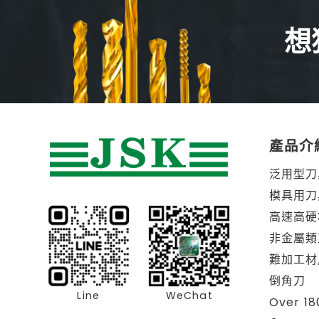
想
產品介
泛用型刀
模具用刀
高速高硬
非金屬類
難加工材
倒角刀
Line
WeChat
Over 1