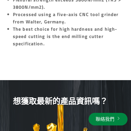
3800N/mm2).
Processed using a five-axis CNC tool grinder
from Walter, Germany.
The best choice for high hardness and high-
speed cutting is the end milling cutter
specification.
想獲取最新的產品資訊嗎？
聯絡我們