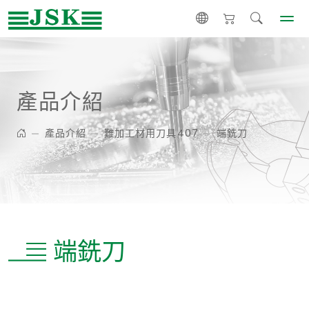
產品介紹
產品介紹
難加工材用刀具407
端銑刀
端銑刀