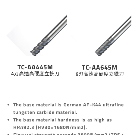
TC-AA445M
TC-AA645M
4刃高速高硬度立銑刀
6刃高速高硬度立銑刀
The base material is German AF-K44 ultrafine
tungsten carbide material.
The base material hardness is as high as
HRA92.3 (HV30=1680N/mm2).
Flexural strength exceeds 3800N/mm2 (TRS >